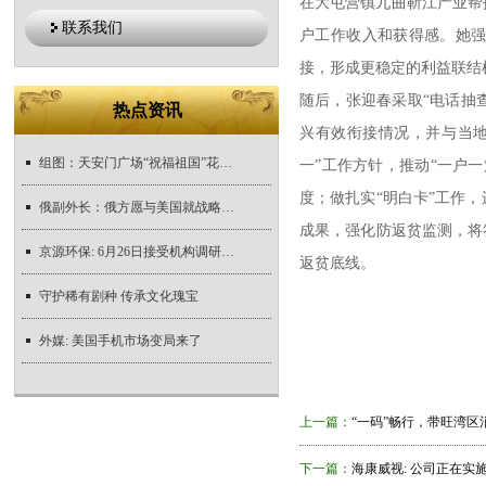
在大屯营镇九曲靳江产业帮
联系我们
户工作收入和获得感。她
接，形成更稳定的利益联结
随后，张迎春采取“电话抽
热点资讯
兴有效衔接情况，并与当
组图：天安门广场“祝福祖国”花坛吸引众多游人“打卡”
一”工作方针，推动“一户
度；做扎实“明白卡”工作
俄副外长：俄方愿与美国就战略稳定进行对话
成果，强化防返贫监测，将
京源环保: 6月26日接受机构调研, 东方红资管、国信证券研究所等多家机构参与
返贫底线。
守护稀有剧种 传承文化瑰宝
外媒: 美国手机市场变局来了
上一篇：
“一码”畅行，带旺湾区
下一篇：
海康威视: 公司正在实